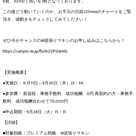
6枚、30150で買いを1枚となっております。
この後どう動いていくのか、お手元の日経225miniのチャートをご覧
頂き、値動きをチェックしてみてください！
ぜひ今がチャンスのM逆張りマキシのお申し込みはこちらから！
https://canyon-ex.jp/fx2401/P0xHAS
【実施概要】
●実施日：９月11日～9月30日（木）23：59
●参加費： 新規様：事務手数料、成功報酬 0円 再契約の方：事務手
数料、成功報酬合わせて70,000円
●申込期限：9月28日（火）15：15
【詳細】
■対象戦略：プレミアム戦略 M逆張りマキシ