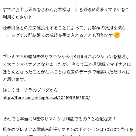
すでにお申し込みをされたお客様は、引き続きM逆張りマキシをご
利用ください♪
証券口座との注文連携をすることによって、お客様の負担を減ら
し、シグナル配信通りの成績を手に入れることも可能です
プレミアム戦略M逆張りマキシが今月9月6日にポジションを整理し
て大きくマイナスとなりましたが、 今まで二か月連続でマイナスに
ほとんどなったことがないことは過去のデータで確認いただければ
と思います。
詳しくはコチラのブログから
https://torelabo.jp/blog/detail/20210913165810/
それでも本当にM逆張りマキシは利益でるの？と心配な方！
現在のプレミアム戦略M逆張りマキシのポジションは 30550で売りを