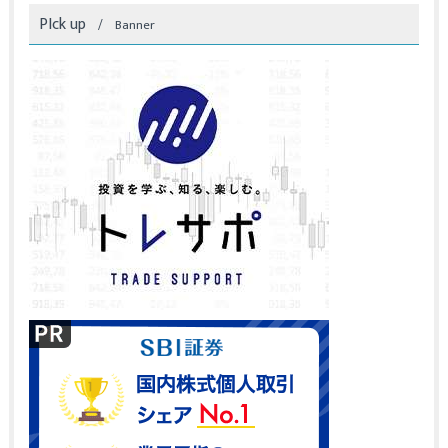
PIck up
Banner