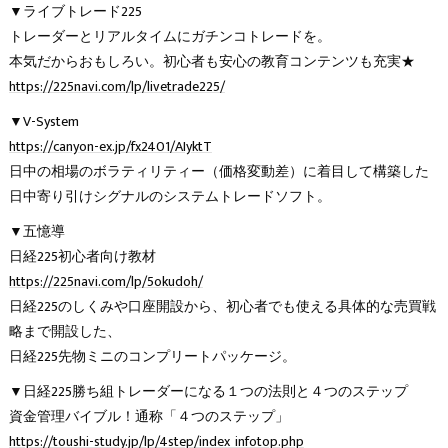
▼ライブトレード225
トレーダーとリアルタイムにガチンコトレードを。
本気だからおもしろい。初心者も安心の教育コンテンツも充実★
https://225navi.com/lp/livetrade225/
▼V-System
https://canyon-ex.jp/fx2401/AIyktT
日中の相場のボラティリティー（価格変動差）に着目して構築した
日中寄り引けシグナルのシステムトレードソフト。
▼五憶導
日経225初心者向け教材
https://225navi.com/lp/5okudoh/
日経225のしくみや口座開設から、初心者でも使える具体的な売買戦
略まで開設した、
日経225先物ミニのコンプリートパッケージ。
▼日経225勝ち組トレーダーになる１つの法則と４つのステップ
資金管理バイブル！通称「４つのステップ」
https://toushi-study.jp/lp/4step/index_infotop.php