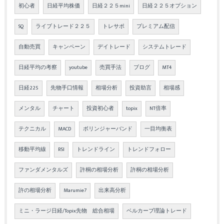
初心者
日経平均株価
日経２２５mini
日経２２５オプション
SQ
ライブトレード２２５
トレサポ
プレミアム配信
自動売買
キャンペーン
デイトレード
システムトレード
日経平均の考察
youtube
売買手法
ブログ
MT4
日経225
先物手口情報
相場分析
投資助言
相場感
メンタル
チャート
投資初心者
topix
NT倍率
テクニカル
MACD
ボリンジャーバンド
一目均衡表
移動平均線
RSI
トレンドライン
トレンドフォロー
ファンダメンタルズ
許桐の相場分析
許桐の相場分析
許の相場分析
Marumie7
出来高分析
ミニ・ラージ日経/Topix先物 総合相場
ベルカーブ理論トレード