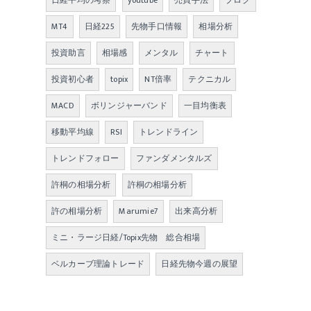
日経平均の考察
youtube
売買手法
ブログ
MT4
日経225
先物手口情報
相場分析
投資助言
相場感
メンタル
チャート
投資初心者
topix
NT倍率
テクニカル
MACD
ボリンジャーバンド
一目均衡表
移動平均線
RSI
トレンドライン
トレンドフォロー
ファンダメンタルズ
許桐の相場分析
許桐の相場分析
許の相場分析
Marumie7
出来高分析
ミニ・ラージ日経/Topix先物 総合相場
ベルカーブ理論トレード
日経先物今週の展望