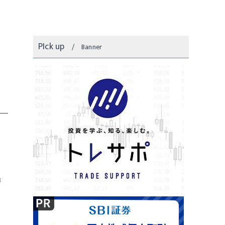
PIck up
Banner
場