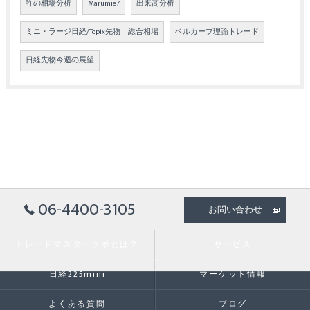
許の相場分析
Marumie7
出来高分析
ミニ・ラージ日経/Topix先物 総合相場
ベルカーブ理論トレード
日経先物今週の展望
06-4400-3105
お問い合わせ
トレードマスターラボとは？
サービス
日経225mini
マーケット情報
よくある質問
ブログ