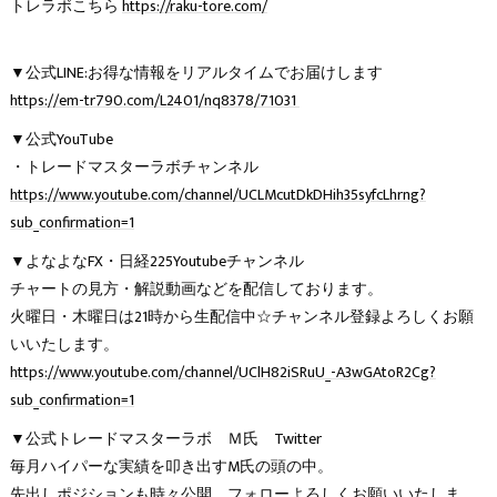
トレラボこちら
https://raku-tore.com/
▼公式LINE:お得な情報をリアルタイムでお届けします
https://em-tr790.com/L2401/nq8378/71031
▼公式YouTube
・トレードマスターラボチャンネル
https://www.youtube.com/channel/UCLMcutDkDHih35syfcLhrng?
sub_confirmation=1
▼よなよなFX・日経225Youtubeチャンネル
チャートの見方・解説動画などを配信しております。
火曜日・木曜日は21時から生配信中☆チャンネル登録よろしくお願
いいたします。
https://www.youtube.com/channel/UClH82iSRuU_-A3wGAtoR2Cg?
sub_confirmation=1
▼公式トレードマスターラボ Ｍ氏 Twitter
毎月ハイパーな実績を叩き出すM氏の頭の中。
先出しポジションも時々公開。フォローよろしくお願いいたしま