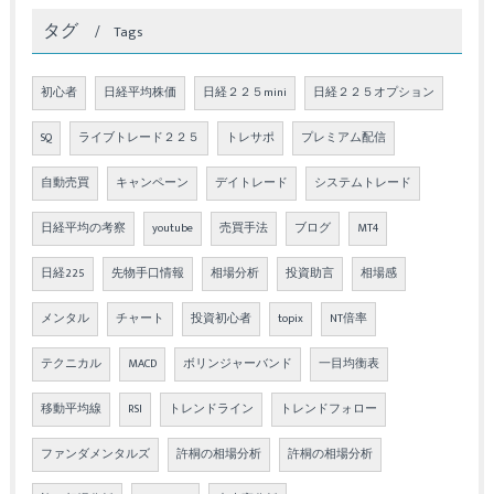
タグ
Tags
初心者
日経平均株価
日経２２５mini
日経２２５オプション
SQ
ライブトレード２２５
トレサポ
プレミアム配信
自動売買
キャンペーン
デイトレード
システムトレード
日経平均の考察
youtube
売買手法
ブログ
MT4
日経225
先物手口情報
相場分析
投資助言
相場感
メンタル
チャート
投資初心者
topix
NT倍率
テクニカル
MACD
ボリンジャーバンド
一目均衡表
移動平均線
RSI
トレンドライン
トレンドフォロー
ファンダメンタルズ
許桐の相場分析
許桐の相場分析