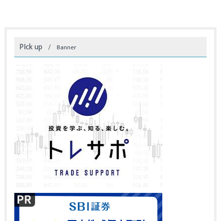
PIck up
Banner