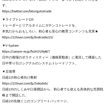
す。
https://twitter.com/hitorigototrade
▼ライブトレード225
トレーダーとリアルタイムにガチンコトレードを。
本気だからおもしろい。初心者も安心の教育コンテンツも充実★
https://225navi.com/lp/livetrade225/
▼V-System
https://canyon-ex.jp/fx2401/AIyktT
日中の相場のボラティリティー（価格変動差）に着目して構築した
日中寄り引けシグナルのシステムトレードソフト。
▼五憶導
日経225初心者向け教材
https://225navi.com/lp/5okudoh/
日経225のしくみや口座開設から、初心者でも使える具体的な売買戦
略まで開設した、
日経225先物ミニのコンプリートパッケージ。