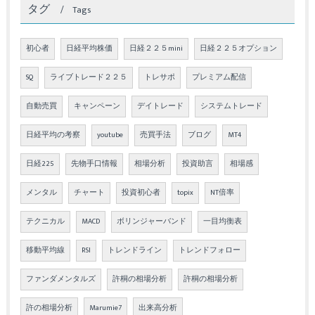
タグ
Tags
初心者
日経平均株価
日経２２５mini
日経２２５オプション
SQ
ライブトレード２２５
トレサポ
プレミアム配信
自動売買
キャンペーン
デイトレード
システムトレード
日経平均の考察
youtube
売買手法
ブログ
MT4
日経225
先物手口情報
相場分析
投資助言
相場感
メンタル
チャート
投資初心者
topix
NT倍率
テクニカル
MACD
ボリンジャーバンド
一目均衡表
移動平均線
RSI
トレンドライン
トレンドフォロー
ファンダメンタルズ
許桐の相場分析
許桐の相場分析
許の相場分析
Marumie7
出来高分析