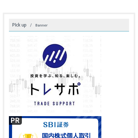
PIck up
Banner