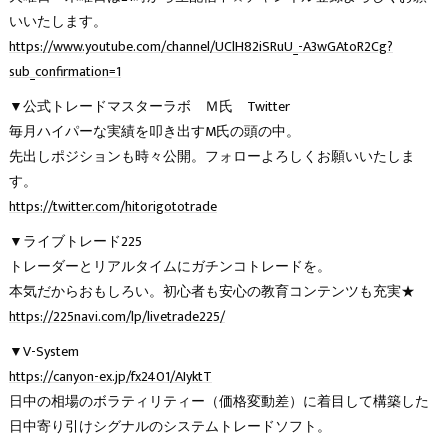
いいたします。
https://www.youtube.com/channel/UClH82iSRuU_-A3wGAtoR2Cg?
sub_confirmation=1
▼公式トレードマスターラボ Ｍ氏 Twitter
毎月ハイパーな実績を叩き出すM氏の頭の中。
先出しポジションも時々公開。フォローよろしくお願いいたしま
す。
https://twitter.com/hitorigototrade
▼ライブトレード225
トレーダーとリアルタイムにガチンコトレードを。
本気だからおもしろい。初心者も安心の教育コンテンツも充実★
https://225navi.com/lp/livetrade225/
▼V-System
https://canyon-ex.jp/fx2401/AIyktT
日中の相場のボラティリティー（価格変動差）に着目して構築した
日中寄り引けシグナルのシステムトレードソフト。