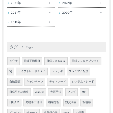
2023年
2022年
2021年
2020年
2019年
タグ
Tags
初心者
日経平均株価
日経２２５mini
日経２２５オプション
SQ
ライブトレード２２５
トレサポ
プレミアム配信
自動売買
キャンペーン
デイトレード
システムトレード
日経平均の考察
youtube
売買手法
ブログ
MT4
日経225
先物手口情報
相場分析
投資助言
相場感
メンタル
チャート
投資初心者
topix
NT倍率