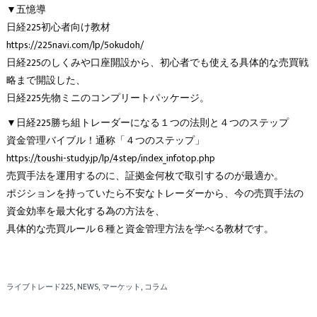
▼五憶導
日経225初心者向け教材
https://225navi.com/lp/5okudoh/
日経225のしくみや口座開設から、初心者でも使える具体的な売買戦
略まで開設した、
日経225先物ミニのコンプリートパッケージ。
▼日経225勝ち組トレーダーになる１つの法則と４つのステップ
資金管理バイブル！通称「４つのステップ」
https://toushi-study.jp/lp/4step/index_infotop.php
売買手法を運用するのに、証拠金何枚で取引するのが最適か。
ポジションを持っていたら不安なトレーダーから、今の売買手法の
資金効率を最大化する為の方法を、
具体的な売買ルール６種と資金管理方法を学べる教材です。
ライブトレード225
NEWS
マーケット
コラム