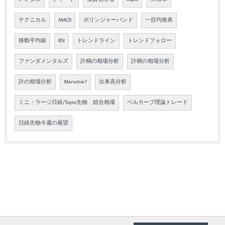
テクニカル
MACD
ボリンジャーバンド
一目均衡表
移動平均線
RSI
トレンドライン
トレンドフォロー
ファンダメンタルズ
許桐の相場分析
許桐の相場分析
許の相場分析
Marumie7
出来高分析
ミニ・ラージ日経/Topix先物 総合相場
ベルカーブ理論トレード
日経先物今週の展望