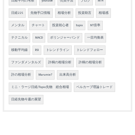
日経平均の考察
youtube
売買手法
ブログ
MT4
日経225
先物手口情報
相場分析
投資助言
相場感
メンタル
チャート
投資初心者
topix
NT倍率
テクニカル
MACD
ボリンジャーバンド
一目均衡表
移動平均線
RSI
トレンドライン
トレンドフォロー
ファンダメンタルズ
許桐の相場分析
許桐の相場分析
許の相場分析
Marumie7
出来高分析
ミニ・ラージ日経/Topix先物 総合相場
ベルカーブ理論トレード
日経先物今週の展望