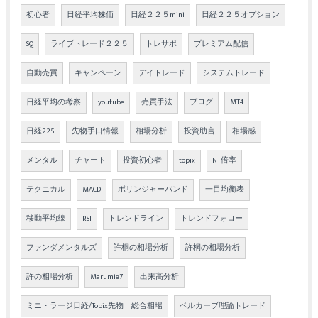
初心者
日経平均株価
日経２２５mini
日経２２５オプション
SQ
ライブトレード２２５
トレサポ
プレミアム配信
自動売買
キャンペーン
デイトレード
システムトレード
日経平均の考察
youtube
売買手法
ブログ
MT4
日経225
先物手口情報
相場分析
投資助言
相場感
メンタル
チャート
投資初心者
topix
NT倍率
テクニカル
MACD
ボリンジャーバンド
一目均衡表
移動平均線
RSI
トレンドライン
トレンドフォロー
ファンダメンタルズ
許桐の相場分析
許桐の相場分析
許の相場分析
Marumie7
出来高分析
ミニ・ラージ日経/Topix先物 総合相場
ベルカーブ理論トレード