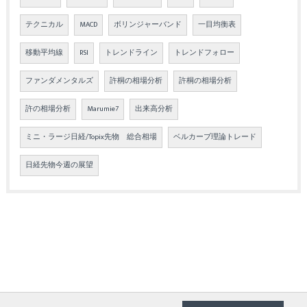
テクニカル
MACD
ボリンジャーバンド
一目均衡表
移動平均線
RSI
トレンドライン
トレンドフォロー
ファンダメンタルズ
許桐の相場分析
許桐の相場分析
許の相場分析
Marumie7
出来高分析
ミニ・ラージ日経/Topix先物 総合相場
ベルカーブ理論トレード
日経先物今週の展望