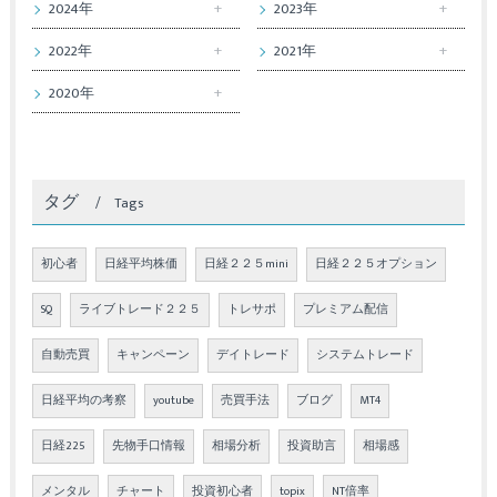
2024年
2023年
2022年
2021年
2020年
タグ
Tags
初心者
日経平均株価
日経２２５mini
日経２２５オプション
SQ
ライブトレード２２５
トレサポ
プレミアム配信
自動売買
キャンペーン
デイトレード
システムトレード
日経平均の考察
youtube
売買手法
ブログ
MT4
日経225
先物手口情報
相場分析
投資助言
相場感
メンタル
チャート
投資初心者
topix
NT倍率