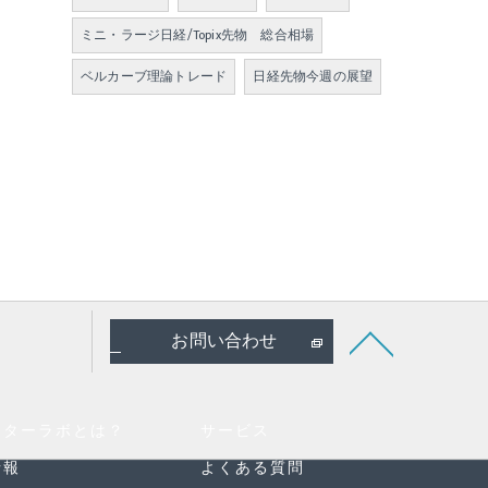
ミニ・ラージ日経/Topix先物 総合相場
ベルカーブ理論トレード
日経先物今週の展望
お問い合わせ
スターラボとは？
サービス
情報
よくある質問