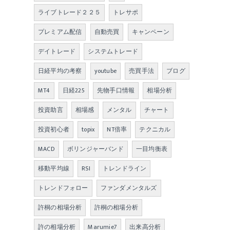
ライブトレード２２５
トレサポ
プレミアム配信
自動売買
キャンペーン
デイトレード
システムトレード
日経平均の考察
youtube
売買手法
ブログ
MT4
日経225
先物手口情報
相場分析
投資助言
相場感
メンタル
チャート
投資初心者
topix
NT倍率
テクニカル
MACD
ボリンジャーバンド
一目均衡表
移動平均線
RSI
トレンドライン
トレンドフォロー
ファンダメンタルズ
許桐の相場分析
許桐の相場分析
許の相場分析
Marumie7
出来高分析