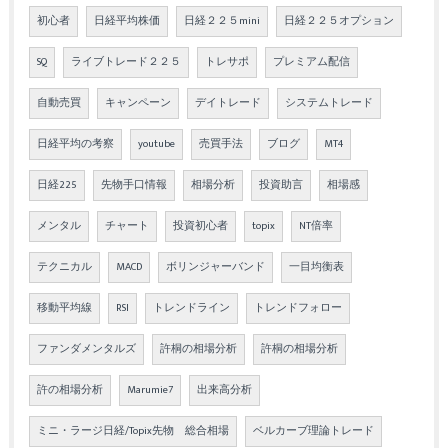
初心者
日経平均株価
日経２２５mini
日経２２５オプション
SQ
ライブトレード２２５
トレサポ
プレミアム配信
自動売買
キャンペーン
デイトレード
システムトレード
日経平均の考察
youtube
売買手法
ブログ
MT4
日経225
先物手口情報
相場分析
投資助言
相場感
メンタル
チャート
投資初心者
topix
NT倍率
テクニカル
MACD
ボリンジャーバンド
一目均衡表
移動平均線
RSI
トレンドライン
トレンドフォロー
ファンダメンタルズ
許桐の相場分析
許桐の相場分析
許の相場分析
Marumie7
出来高分析
ミニ・ラージ日経/Topix先物 総合相場
ベルカーブ理論トレード