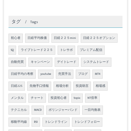
タグ
Tags
初心者
日経平均株価
日経２２５mini
日経２２５オプション
SQ
ライブトレード２２５
トレサポ
プレミアム配信
自動売買
キャンペーン
デイトレード
システムトレード
日経平均の考察
youtube
売買手法
ブログ
MT4
日経225
先物手口情報
相場分析
投資助言
相場感
メンタル
チャート
投資初心者
topix
NT倍率
テクニカル
MACD
ボリンジャーバンド
一目均衡表
移動平均線
RSI
トレンドライン
トレンドフォロー