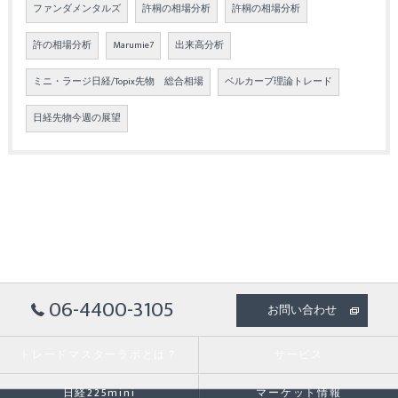
ファンダメンタルズ
許桐の相場分析
許桐の相場分析
許の相場分析
Marumie7
出来高分析
ミニ・ラージ日経/Topix先物 総合相場
ベルカーブ理論トレード
日経先物今週の展望
06-4400-3105
お問い合わせ
トレードマスターラボとは？
サービス
日経225mini
マーケット情報